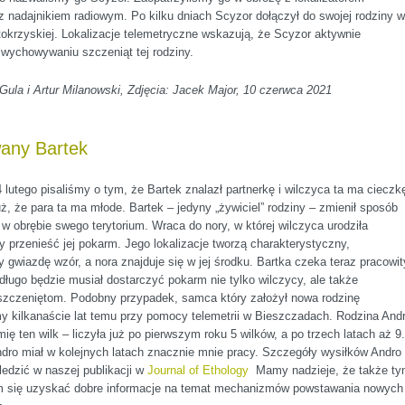
nadajnikiem radiowym. Po kilku dniach Scyzor dołączył do swojej rodziny w
krzyskiej. Lokalizacje telemetryczne wskazują, że Scyzor aktywnie
wychowywaniu szczeniąt tej rodziny.
ula i Artur Milanowski, Zdjęcia: Jacek Major, 10 czerwca 2021
any Bartek
 lutego pisaliśmy o tym, że Bartek znalazł partnerkę i wilczyca ta ma cieczk
ż, że para ta ma młode. Bartek – jedyny „żywiciel” rodziny – zmienił sposób
 w obrębie swego terytorium. Wraca do nory, w której wilczyca urodziła
y przenieść jej pokarm. Jego lokalizacje tworzą charakterystyczny,
 gwiazdę wzór, a nora znajduje się w jej środku. Bartka czeka teraz pracowit
długo będzie musiał dostarczyć pokarm nie tylko wilczycy, ale także
szczeniętom. Podobny przypadek, samca który założył nowa rodzinę
y kilkanaście lat temu przy pomocy telemetrii w Bieszczadach. Rodzina And
mię ten wilk – liczyła już po pierwszym roku 5 wilków, a po trzech latach aż 9.
dro miał w kolejnych latach znacznie mnie pracy. Szczegóły wysiłków Andro
edzić w naszej publikacji w
Journal of Ethology
Mamy nadzieje, że także t
 się uzyskać dobre informacje na temat mechanizmów powstawania nowych