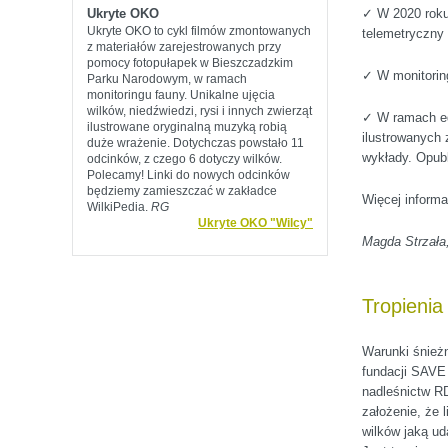
Ukryte OKO
✓ W 2020 roku 
Ukryte OKO to cykl filmów zmontowanych
telemetryczny 
z materiałów zarejestrowanych przy
pomocy fotopułapek w Bieszczadzkim
✓ W monitoring
Parku Narodowym, w ramach
monitoringu fauny. Unikalne ujęcia
wilków, niedźwiedzi, rysi i innych zwierząt
✓ W ramach ed
ilustrowane oryginalną muzyką robią
ilustrowanych 
duże wrażenie. Dotychczas powstało 11
wykłady. Opubl
odcinków, z czego 6 dotyczy wilków.
Polecamy! Linki do nowych odcinków
będziemy zamieszczać w zakładce
Więcej informa
WilkiPedia.
RG
Ukryte OKO "Wilcy"
Magda Strzała
Tropienia
Warunki śnieżn
fundacji SAVE 
nadleśnictw R
założenie, że 
wilków jaką ud