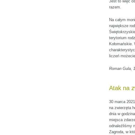
Jest to więc 
razem.
Na całym monit
największe rod
Świętokrzyskie
terytorium rod
Kołomańskie. W
charakterysty
liczeń możecie
Roman Gula, 1
Atak na z
30 marca 2021
na zwierzęta 
dnia w godzin
miejsca zdarze
odnaleźliśmy n
Zagroda, w któ