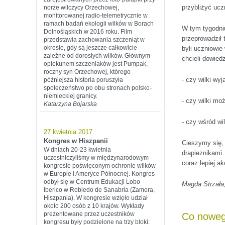
przybliżyć ucz
norze wilczycy Orzechowej,
monitorowanej radio-telemetrycznie w
ramach badań ekologii wilków w Borach
W tym tygodni
Dolnośląskich w 2016 roku. Film
przeprowadził
przedstawia zachowania szczeniąt w
okresie, gdy są jeszcze całkowicie
byli uczniowie
zależne od dorosłych wilków. Głównym
chcieli dowied
opiekunem szczeniaków jest Pumpak,
roczny syn Orzechowej, którego
- czy wilki wy
późniejsza historia poruszyła
społeczeństwo po obu stronach polsko-
niemieckiej granicy.
- czy wilki m
Katarzyna Bojarska
- czy wśród wi
27 kwietnia 2017
Kongres w Hiszpanii
Cieszymy się, 
W dniach 20-23 kwietnia
drapieżnikami
uczestniczyliśmy w międzynarodowym
coraz lepiej a
kongresie poświęconym ochronie wilków
w Europie i Ameryce Północnej. Kongres
odbył się w Centrum Edukacji Lobo
Magda Strzała
Iberico w Robledo de Sanabria (Zamora,
Hiszpania). W kongresie wzięło udział
około 200 osób z 10 krajów. Wykłady
prezentowane przez uczestników
Co nowego
kongresu były podzielone na trzy bloki: