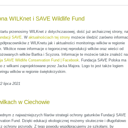
na WILKnet i SAVE Wildlife Fund
startu przenosimy WILKnet z dotychczasowej, dość już archaicznej strony, n
undacji SAVE
. W
aktualnościach tej strony
możecie śledzić zarówno informac
ółpracowników z WILKnetu jak i aktualności monitoringu wilków w regionie
. Wkótce nowe informacje o tegorocznej reprodukcji wilków oraz wieści od
ożowanych wilków Bartka i Scyzora. Informacje te możecie także znaleźć na
ja SAVE Wildlife Conservation Fund | Facebook
. Fundacja SAVE Polska ma
o z wilkami zaprojektowane przez Jacka Majora. Logo to jest także logiem
oringu wilków w regionie świętokrzyskim.
2 lipca 2021
wilkach w Ciechowie
jednym z najważniejszych filarów strategii ochrony gatunków Fundacji SAVE
rvation Fund. Dzięki edukacji ekologicznej możemy skutecznie i długofalowo
cz ochrony przyrody. Z tego powodu współpracujemy ze szkołami, by