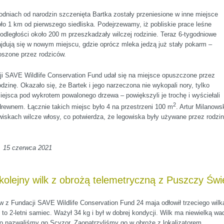
odniach od narodzin szczenięta Bartka zostały przeniesione w inne miejsce
ło 1 km od pierwszego siedliska. Podejrzewamy, iż pobliskie prace leśne
dległości około 200 m przeszkadzały wilczej rodzinie. Teraz 6-tygodniowe
jdują się w nowym miejscu, gdzie oprócz mleka jedzą już stały pokarm –
oszone przez rodziców.
i SAVE Wildlife Conservation Fund udał się na miejsce opuszczone przez
rodzinę. Okazało się, że Bartek i jego narzeczona nie wykopali nory, tylko
iejsca pod wykrotem powalonego drzewa – powiększyli je trochę i wyściełali
2
rewnem. Łącznie takich miejsc było 4 na przestrzeni 100 m
. Artur Milanows
wiskach wilcze włosy, co potwierdza, że legowiska były używane przez rodzi
, 15 czerwca 2021
kolejny wilk z obrożą telemetryczną z Puszczy Świ
w z Fundacji SAVE Wildlife Conservation Fund 24 maja odłowił trzeciego wilk
to 2-letni samiec. Ważył 34 kg i był w dobrej kondycji. Wilk ma niewielką wa
go nazwaliśmy go Scyzor. Zaopatrzyliśmy go w obrożę z lokalizatorem