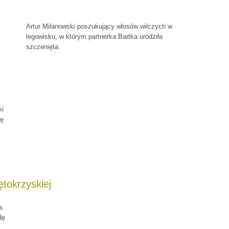
Artur Milanowski poszukujący włosów wilczych w
legowisku, w którym partnerka Bartka urodziła
szczenięta.
ki
nę
ętokrzyskiej
a.
dę