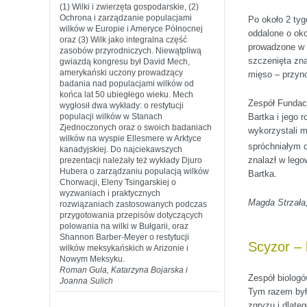
(1) Wilki i zwierzęta gospodarskie, (2)
Ochrona i zarządzanie populacjami
Po około 2 tyg
wilków w Europie i Ameryce Północnej
oddalone o oko
oraz (3) Wilk jako integralna część
prowadzone w o
zasobów przyrodniczych. Niewątpliwą
szczenięta zna
gwiazdą kongresu był David Mech,
amerykański uczony prowadzący
mięso – przyn
badania nad populacjami wilków od
końca lat 50 ubiegłego wieku. Mech
Zespół Fundacj
wygłosił dwa wykłady: o restytucji
populacji wilków w Stanach
Bartka i jego 
Zjednoczonych oraz o swoich badaniach
wykorzystali m
wilków na wyspie Ellesmere w Arktyce
spróchniałym d
kanadyjskiej. Do najciekawszych
znalazł w lego
prezentacji należały też wykłady Djuro
Hubera o zarządzaniu populacją wilków
Bartka.
Chorwacji, Eleny Tsingarskiej o
wyzwaniach i praktycznych
Magda Strzała
rozwiązaniach zastosowanych podczas
przygotowania przepisów dotyczących
polowania na wilki w Bułgarii, oraz
Shannon Barber-Meyer o restytucji
Scyzor – 
wilków meksykańskich w Arizonie i
Nowym Meksyku.
Roman Gula, Katarzyna Bojarska i
Zespół biologó
Joanna Sulich
Tym razem był 
zgryzu i dlate