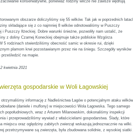
oszacowanie konserwatywne, ponieważ rodziny wilcze nie zawsze wędrują
orowanym obszarze doliczyliśmy się 55 wilków. Tak jak w poprzednich latac
ziny składające się z co najmniej 8 wilków odnotowaliśmy w Puszczy
j i Puszczy Iłżeckiej. Dobre warunki śnieżne, pozwoliły nam ustalić, że
ziny z doliny Czarnej Koneckiej obejmuje także pobliskie Wzgórza
 5 rodzinach stwierdziliśmy obecność samic w okresie rui, dzięki
cznym plamom krwi pozostawianym przez nie na śniegu. Szczegóły wyników
 prześledzić na mapie.
2 kwietnia 2021
wierzęta gospodarskie w Woli Łagowskiej
 otrzymaliśmy informację z Nadleśnictwa Łagów o potencjalnym ataku wilkó
hodowlane (daniele i muflony) w miejscowości Wola Łagowska. Tego samego
ach popołudniowych, wraz z Arturem Milanowskim, dokonaliśmy inspekcji
nia i przeprowadziliśmy wywiad z właścicielami gospodarstwa. Ślady, które
a miejscu oraz oględziny zabitych zwierząt wskazują jednoznacznie na wilki.
rej przetrzymywane są zwierzęta, była zbudowana solidnie, z wysokiej siatki