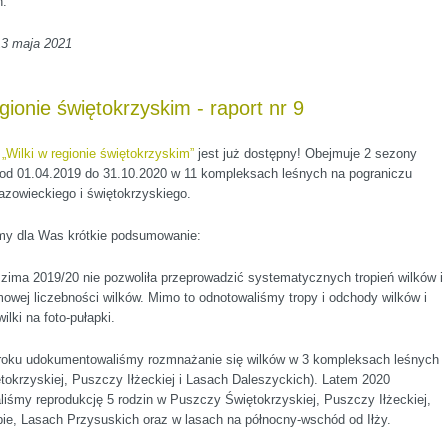
h.
13 maja 2021
egionie świętokrzyskim - raport nr 9
t
„Wilki w regionie świętokrzyskim”
jest już dostępny! Obejmuje 2 sezony
 od 01.04.2019 do 31.10.2020 w 11 kompleksach leśnych na pograniczu
zowieckiego i świętokrzyskiego.
my dla Was krótkie podsumowanie:
zima 2019/20 nie pozwoliła przeprowadzić systematycznych tropień wilków i
wej liczebności wilków. Mimo to odnotowaliśmy tropy i odchody wilków i
ilki na foto-pułapki.
oku udokumentowaliśmy rozmnażanie się wilków w 3 kompleksach leśnych
okrzyskiej, Puszczy Iłżeckiej i Lasach Daleszyckich). Latem 2020
iśmy reprodukcję 5 rodzin w Puszczy Świętokrzyskiej, Puszczy Iłżeckiej,
ie, Lasach Przysuskich oraz w lasach na północny-wschód od Iłży.