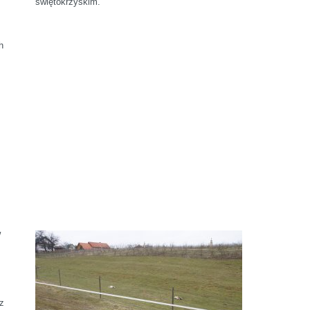
świętokrzyskim.
h
w
 z