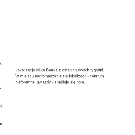
ę.
Lokalizacje wilka Bartka z ostanich dwóch tygodni.
W miejscu nagromadzenie się lokalizacji - centrum
nieforemnej gwiazdy - znajduje się nora.
y
ro
ym