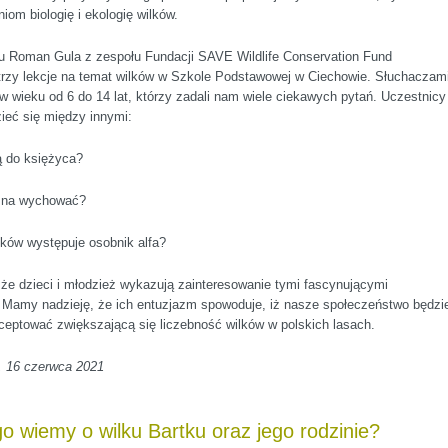
niom biologię i ekologię wilków.
u Roman Gula z zespołu Fundacji SAVE Wildlife Conservation Fund
 trzy lekcje na temat wilków w Szkole Podstawowej w Ciechowie. Słuchaczam
 w wieku od 6 do 14 lat, którzy zadali nam wiele ciekawych pytań. Uczestnicy
zieć się między innymi:
ją do księżyca?
ożna wychować?
lków występuje osobnik alfa?
że dzieci i młodzież wykazują zainteresowanie tymi fascynującymi
. Mamy nadzieję, że ich entuzjazm spowoduje, iż nasze społeczeństwo będzi
kceptować zwiększającą się liczebność wilków w polskich lasach.
, 16 czerwca 2021
 wiemy o wilku Bartku oraz jego rodzinie?