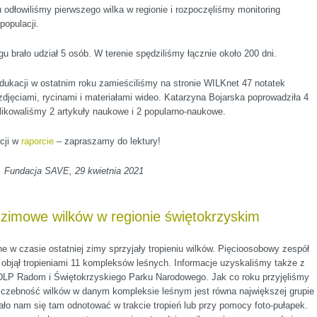
odłowiliśmy pierwszego wilka w regionie i rozpoczęliśmy monitoring
populacji.
u brało udział 5 osób. W terenie spędziliśmy łącznie około 200 dni.
ukacji w ostatnim roku zamieściliśmy na stronie WILKnet 47 notatek
zdjęciami, rycinami i materiałami wideo. Katarzyna Bojarska poprowadziła 4
ikowaliśmy 2 artykuły naukowe i 2 popularno-naukowe.
cji w
raporcie
– zapraszamy do lektury!
, Fundacja SAVE, 29 kwietnia 2021
 zimowe wilków w regionie świętokrzyskim
e w czasie ostatniej zimy sprzyjały tropieniu wilków. Pięcioosobowy zespół
objął tropieniami 11 kompleksów leśnych. Informacje uzyskaliśmy także z
DLP Radom i Świętokrzyskiego Parku Narodowego. Jak co roku przyjęliśmy
liczebność wilków w danym kompleksie leśnym jest równa największej grupie
ało nam się tam odnotować w trakcie tropień lub przy pomocy foto-pułapek.