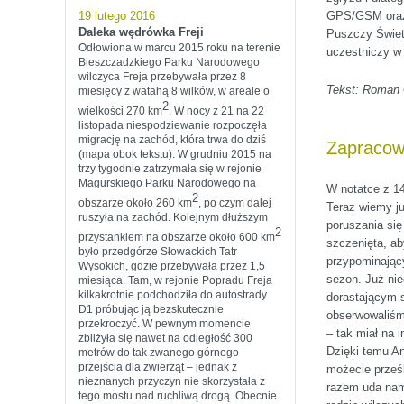
19 lutego 2016
GPS/GSM oraz 
Daleka wędrówka Freji
Puszczy Świeto
Odłowiona w marcu 2015 roku na terenie
uczestniczy w 
Bieszczadzkiego Parku Narodowego
wilczyca Freja przebywała przez 8
Tekst: Roman G
miesięcy z watahą 8 wilków, w areale o
2
wielkości 270 km
. W nocy z 21 na 22
listopada niespodziewanie rozpoczęła
migrację na zachód, która trwa do dziś
Zapracow
(mapa obok tekstu). W grudniu 2015 na
trzy tygodnie zatrzymała się w rejonie
Magurskiego Parku Narodowego na
W notatce z 14
2
obszarze około 260 km
, po czym dalej
Teraz wiemy ju
ruszyła na zachód. Kolejnym dłuższym
poruszania się
2
przystankiem na obszarze około 600 km
szczenięta, ab
było przedgórze Słowackich Tatr
przypominający
Wysokich, gdzie przebywała przez 1,5
sezon. Już nie
miesiąca. Tam, w rejonie Popradu Freja
kilkakrotnie podchodziła do autostrady
dorastającym 
D1 próbując ją bezskutecznie
obserwowaliśm
przekroczyć. W pewnym momencie
– tak miał na i
zbliżyła się nawet na odległość 300
Dzięki temu An
metrów do tak zwanego górnego
przejścia dla zwierząt – jednak z
możecie prześl
nieznanych przyczyn nie skorzystała z
razem uda nam
tego mostu nad ruchliwą drogą. Obecnie