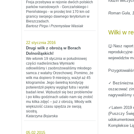
rodzin wilczyc
Freja przebywa w rejonie dwóch polskich
parków narodowych - Gorczańskiego i
Pienińskiego - w prostej linii 170 km od
Roman Gula, 
granicy swojego dawnego terytorium w
Bieszczadach.
Bartosz Pirga i Przemysław Wasiak
Wilki w r
22 stycznia 2016
🐺 Nasz rapor
Drugi wilk z obrożą w Borach
reprodukcyjne
Dolnośląskich!
województw ma
We wtorek 19 stycznia w południowej
części nadleśnictwa Wymiarki
odłowiliśmy i zaobrożowaliśmy młodego
Przygotowaliś
samca z watahy Orzechowej. Pomimo, że
wilk ma dopiero 9 miesięcy, ważył aż 45
kilogramów. Jego świetną kondycję
✓ Bezśnieżna 
potwierdził piękny wygląd futra i wyniki
oszacować zimo
badań krwi. Wybudził się bez problemów
nagrywaliśmy w
i po kilku godzinach udało nam się zrobić
mu kilka zdjęć – już z obrożą. Młody wilk
większość czasu spędza ze swoją
✓Latem 2019 r
siostrą.
(Puszczy Święt
Katarzyna Bojarska
udokumentowal
Kompleksie Lip
05.02.2015