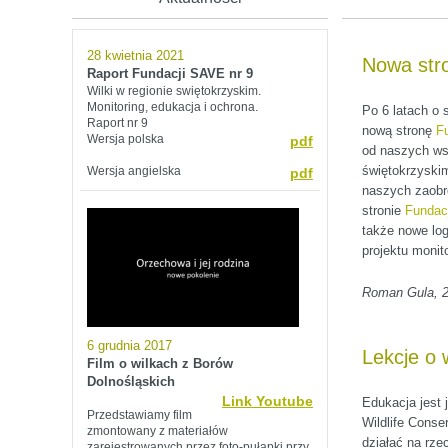
28 kwietnia 2021
Nowa stro
Raport Fundacji SAVE nr 9
Wilki w regionie swiętokrzyskim.
M
onitoring, edukacja i ochrona.
Po 6 latach o 
Raport nr 9
nową stronę
F
Wersja polska
pdf
od naszych wsp
świętokrzyskim
Wersja angielska
pdf
naszych zaobr
stronie
Fundac
także nowe log
projektu monit
Roman Gula, 2
6 grudnia 2017
Lekcje o 
Film o wilkach z Borów
Dolnośląskich
Link Youtube
Edukacja jest 
Przedstawiamy film
Wildlife Conse
zmontowany z materiałów
działać na rze
zarejestrowanych przez foto-pułapki przy