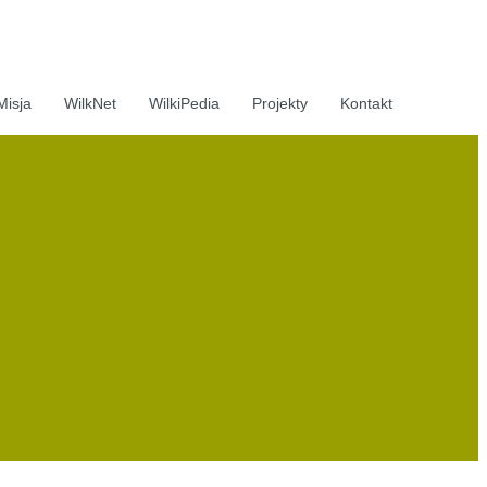
Misja
WilkNet
WilkiPedia
Projekty
Kontakt